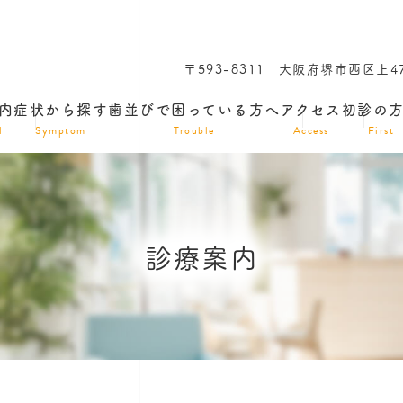
〒593-8311
大阪府堺市西区上47
内
症状から探す
歯並びで困っている方へ
アクセス
初診の
l
Symptom
Trouble
Access
First
診療案内